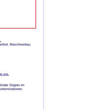
.
artikel, Maschinenbau,
ie uns.
d/oder Stippen im
onterminationen.