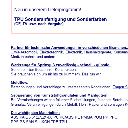
Neu in unserem Lieferprogramm!
TPU Sonderanfertigung und Sonderfarben
(GF, TV usw. nach Vorgabe)
Partner für technische Anwendungen in verschiedenen Branchen..
...wie Automobil, Elektrotechnik, Elektronik, Haushaltsgeräte, Konsum
Medizintechnik und andere.
Werkzeuge für Spritzguß zuverlässig - schnell - günstig.
Serienreif, bei Bedarf inkl. Konstruktion.
Sie brauchen sich um nichts zu kümmern. Das tun wir.
Moldflow:
Berechnungen und Vorschläge zu interessanten Konditionen.
Fragen S
Separierung von Kunststoffgranulaten und Mahlgütern:
Bei Vermischungen wegen falscher Silobefüllungen, falsches Batch un
Granulat. Verunreinigungen durch Metall, Holz, Papier und sonstigen K
Die wichtigsten Materialien:
ABS PA 6/6.6/ 11/12/ 4.6 PC PC/ABS PE PMMA POM PP PPO
PPS PS SAN SILIKON TPE TPU